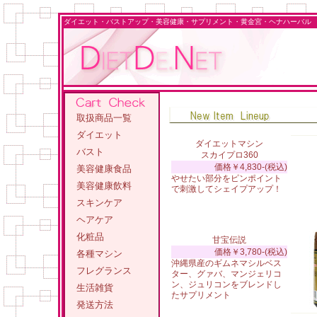
ダイエット・バストアップ・美容健康・サプリメント・黄金宮・ヘナハーバル 販売
取扱商品一覧
ダイエット
ダイエットマシン
バスト
スカイプロ360
価格￥4,830-(税込)
美容健康食品
やせたい部分をピンポイント
美容健康飲料
で刺激してシェイプアップ！
スキンケア
ヘアケア
化粧品
甘宝伝説
価格￥3,780-(税込)
各種マシン
沖縄県産のギムネマシルベス
フレグランス
ター、グァバ、マンジェリコ
ン、ジュリコンをブレンドし
生活雑貨
たサプリメント
発送方法